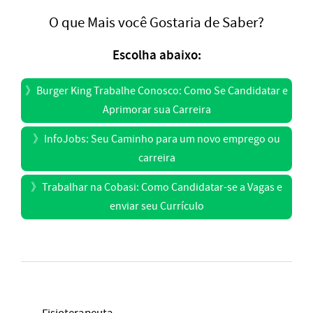
O que Mais você Gostaria de Saber?
Escolha abaixo:
》
Burger King Trabalhe Conosco: Como Se Candidatar e
Aprimorar sua Carreira
》
InfoJobs: Seu Caminho para um novo emprego ou
carreira
》
Trabalhar na Cobasi: Como Candidatar-se a Vagas e
enviar seu Currículo