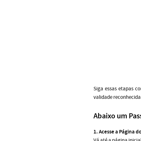
Siga essas etapas c
validade reconhecida 
Abaixo um Pass
1. Acesse a Página d
Vá até a página inici