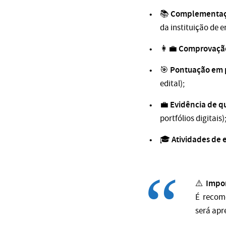
Complementaçã
📚
da instituição de e
Comprovação 
👩‍💼
Pontuação em p
🎯
edital);
Evidência de qu
💼
portfólios digitais)
Atividades de 
🎓
Impo
⚠️
É recome
será apr