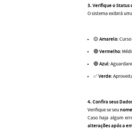
3. Verifique o Status
O sistema exibirá um
Amarelo
🟡
: Curso
Vermelho
🔴
: Méd
Azul
🔵
: Aguardan
Verde
✅
: Aproveit
4. Confira seus Dado
nome
Verifique se seu
Caso haja algum err
alterações após a em