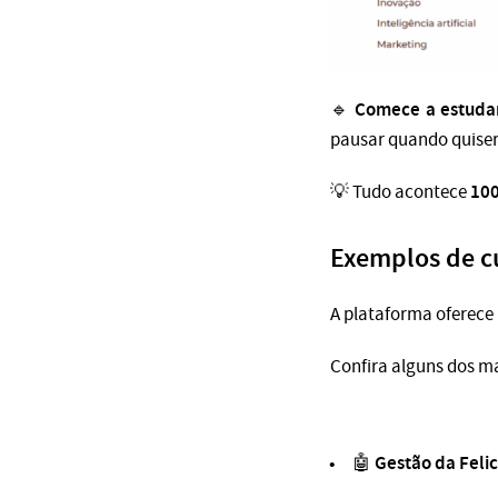
Comece a estuda
🔹
pausar quando quiser
100
💡 Tudo acontece
Exemplos de cu
A plataforma oferec
Confira alguns dos m
Gestão da Feli
🤖