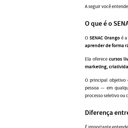
A seguir você entende
O que é o SEN
SENAC Orango
O
é 
aprender de forma rá
cursos li
Ela oferece
marketing, criativi
O principal objetiv
pessoa — em qualqu
processo seletivo ou
Diferença ent
É importante entende