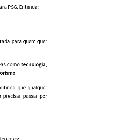
para PSG. Entenda:
ltada para quem quer
tecnologia,
reas como
dorismo
.
mitindo que qualquer
m precisar passar por
ferentes: