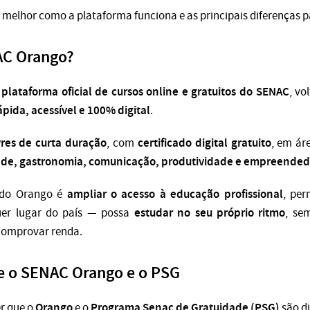
 melhor como a plataforma funciona e as principais diferenças 
AC Orango?
plataforma oficial de cursos online e gratuitos do SENAC
a
, vo
pida, acessível e 100% digital
.
vres de curta duração
certificado digital gratuito
, com
, em á
dade, gastronomia, comunicação, produtividade e empreende
ampliar o acesso à educação profissional
o do Orango é
, per
estudar no seu próprio ritmo
er lugar do país — possa
, se
 comprovar renda.
re o SENAC Orango e o PSG
Orango
Programa Senac de Gratuidade (PSG)
r que o
e o
são di