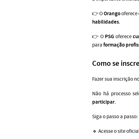
Orango
👉 O
oferece
habilidades
.
PSG
cu
👉 O
oferece
formação profis
para
Como se inscr
Fazer sua inscrição n
Não há processo se
participar
.
Siga o passo a passo:
🔹 Acesse o site ofici