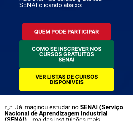
SENAI clicando abaixo:
QUEM PODE PARTICIPAR
COMO SE INSCREVER NOS
CURSOS GRATUITOS
SENAI
VER LISTAS DE CURSOS
DISPONÍVEIS
👉 Já imaginou estudar no
SENAI (Serviço
Nacional de Aprendizagem Industrial
(SENAI)
, uma das instituições mais
respeitadas do país,
sem pagar nada
e ainda
receber um
certificado reconhecido em