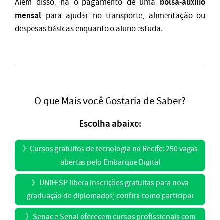
bolsa-auxílio
Além disso, há o pagamento de uma
mensal
para ajudar no transporte, alimentação ou
despesas básicas enquanto o aluno estuda.
O que Mais você Gostaria de Saber?
Escolha abaixo:
》
Cursos gratuitos de tecnologia no Recife: 250 vagas
abertas pelo Embarque Digital
》
UNIFESP libera inscrições gratuitas para nova
graduação de diplomados; confira como participar
》
Senac e Senai oferecem cursos profissionais com