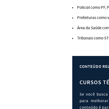
Policial como PF, 
Prefeituras como v
Área da Saúde como
Tribunais como STF
CONTEÚDO RE
CURSOS TÉ
Se você busca
para melhorar
conteúdo é par