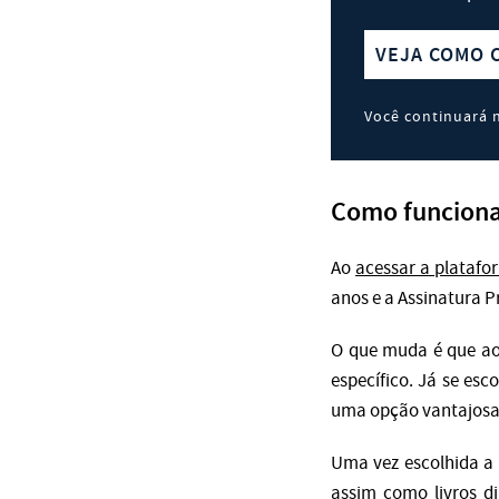
VEJA COMO 
Você continuará n
Como funciona
Ao
acessar a platafo
anos e a Assinatura P
O que muda é que ao
específico. Já se es
uma opção vantajosa 
Uma vez escolhida a 
assim como livros d